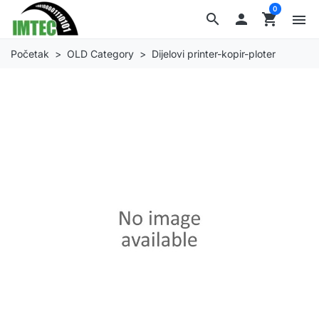
0
search

shopping_cart
menu
Početak
OLD Category
Dijelovi printer-kopir-ploter