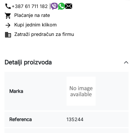
call
+387 61 711 182 |

Plaćanje na rate

Kupi jednim klikom

Zatraži predračun za firmu
Detalji proizvoda
Marka
Referenca
135244