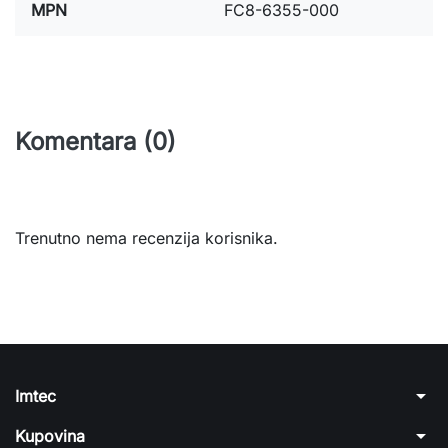
MPN
FC8-6355-000
Komentara (0)
Trenutno nema recenzija korisnika.
arrow_drop_down
Imtec
arrow_drop_down
Kupovina