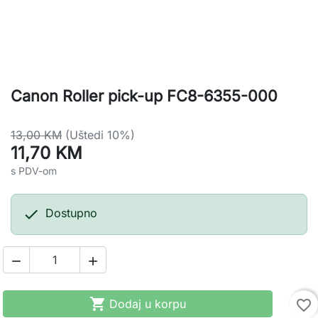
Canon Roller pick-up FC8-6355-000
13,00 KM
(Uštedi 10%)
11,70 KM
s PDV-om

Dostupno



Dodaj u korpu
favorite_border