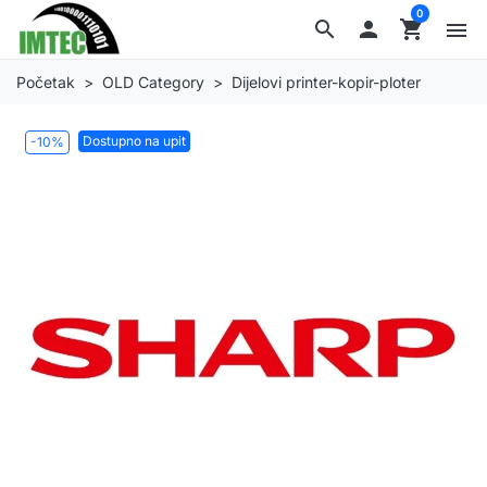
0
search

shopping_cart
menu
Početak
OLD Category
Dijelovi printer-kopir-ploter
Dostupno na upit
-10%