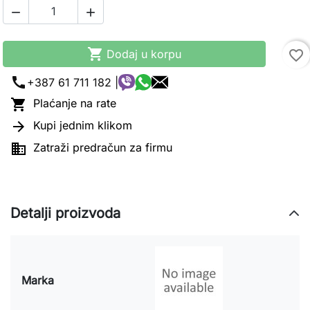



Dodaj u korpu
favorite_border
call
+387 61 711 182 |

Plaćanje na rate

Kupi jednim klikom

Zatraži predračun za firmu
Detalji proizvoda
Marka