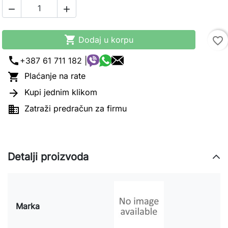



Dodaj u korpu
favorite_border
call
+387 61 711 182 |

Plaćanje na rate

Kupi jednim klikom

Zatraži predračun za firmu
Detalji proizvoda
Marka