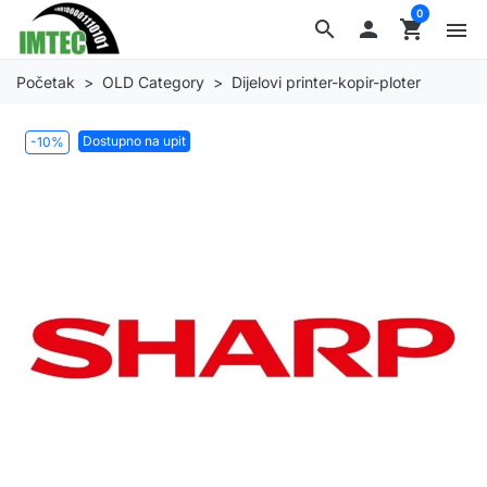
0
search

shopping_cart
menu
Početak
OLD Category
Dijelovi printer-kopir-ploter
Dostupno na upit
-10%