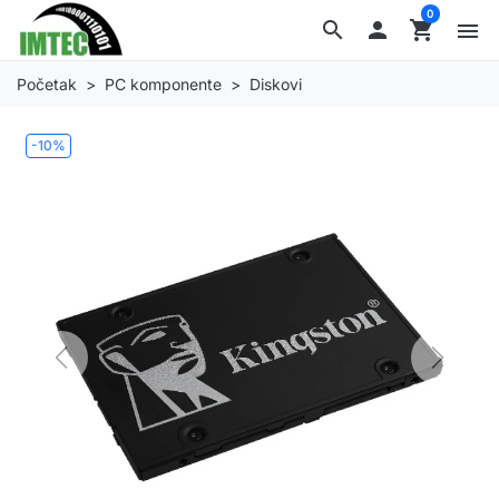
0
search

shopping_cart
menu
Početak
PC komponente
Diskovi
-10%
Previous
Next