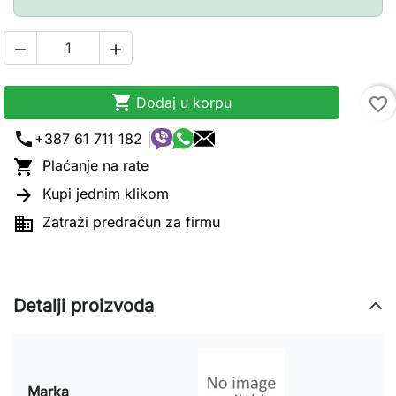



Dodaj u korpu
favorite_border
call
+387 61 711 182 |

Plaćanje na rate

Kupi jednim klikom

Zatraži predračun za firmu
Detalji proizvoda
Marka