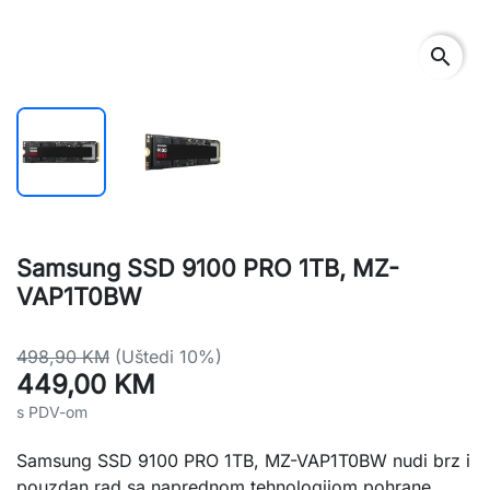
search
Samsung SSD 9100 PRO 1TB, MZ-
VAP1T0BW
498,90 KM
(Uštedi 10%)
449,00 KM
s PDV-om
Samsung SSD 9100 PRO 1TB, MZ-VAP1T0BW nudi brz i
pouzdan rad sa naprednom tehnologijom pohrane