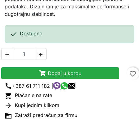
podataka. Dizajniran je za maksimalne performanse i
dugotrajnu stabilnost.

Dostupno



Dodaj u korpu
favorite_border
call
+387 61 711 182 |

Plaćanje na rate

Kupi jednim klikom

Zatraži predračun za firmu