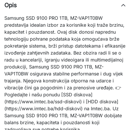
Opis
Samsung SSD 9100 PRO 1TB, MZ-VAP1T0BW
predstavlja idealan izbor za korisnike koji traže brzinu,
kapacitet i pouzdanost. Ovaj disk donosi naprednu
tehnologiju pohrane podataka koja omogućava brže
pokretanje sistema, brži pristup datotekama i efikasnije
izvođenje zahtjevnih zadataka. Bez obzira radi li se o
radu u kancelariji, igranju videoigara ili multimedijalnoj
produkciji, Samsung SSD 9100 PRO 1TB, MZ-
VAP1T0BW osigurava stabilne performanse i dug vijek
trajanja. Njegova konstrukcija otporna na udarce i
vibracije čini ga pogodnim i za prenosive uređaje. 👉
Pogledajte i našu ponudu [SSD diskova]
(https://www.imtec.ba/ssd-diskovi) i [HDD diskova]
(https://www.imtec.ba/hdd-diskovi) na Imtec.ba. Uz
Samsung SSD 9100 PRO 1TB, MZ-VAP1T0BW dobijate
balans brzine, kapaciteta i pouzdanosti koji
zadovoljava sve potrebe korisnika.