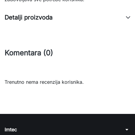
Detalji proizvoda
Komentara (0)
Trenutno nema recenzija korisnika.
arrow_drop_down
Imtec