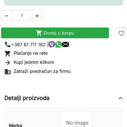



Dodaj u korpu
favorite_border
call
+387 61 711 182 |

Plaćanje na rate

Kupi jednim klikom

Zatraži predračun za firmu
Detalji proizvoda
Marka