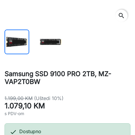
search
Samsung SSD 9100 PRO 2TB, MZ-
VAP2T0BW
1.199,00 KM
(Uštedi 10%)
1.079,10 KM
s PDV-om

Dostupno