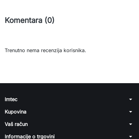
Komentara (0)
Trenutno nema recenzija korisnika.
arrow_drop_down
Imtec
arrow_drop_down
Kupovina
arrow_drop_down
Vaš račun
arrow_drop_down
Informacije o trgovini