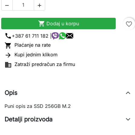



Dodaj u korpu
favorite_border
call
+387 61 711 182 |

Plaćanje na rate

Kupi jednim klikom

Zatraži predračun za firmu
Opis
Puni opis za SSD 256GB M.2
Detalji proizvoda