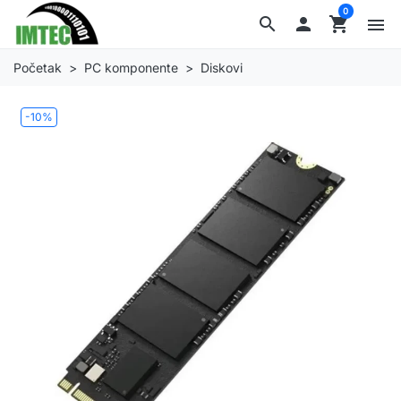
0
search

shopping_cart
menu
Početak
PC komponente
Diskovi
-10%