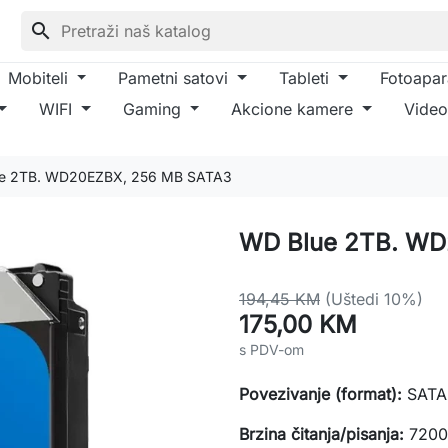
search
Mobiteli
Pametni satovi
Tableti
Fotoapar
WIFI
Gaming
Akcione kamere
Video
e 2TB. WD20EZBX, 256 MB SATA3
WD Blue 2TB. WD
194,45 KM
(Uštedi 10%)
175,00 KM
s PDV-om
Povezivanje (format):
SATA
Brzina čitanja/pisanja:
7200