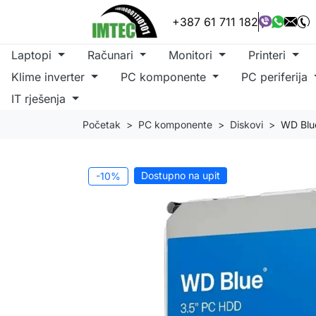
+387 61 711 182
Laptopi
Računari
Monitori
Printeri
Klime inverter
PC komponente
PC periferija
IT rješenja
Početak
PC komponente
Diskovi
WD Blu
Dostupno na upit
-10%