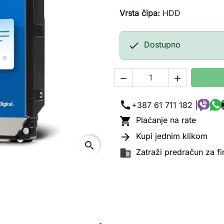
Vrsta čipa:
HDD

Dostupno


call
+387 61 711 182 |

Plaćanje na rate

Kupi jednim klikom
search

Zatraži predračun za f