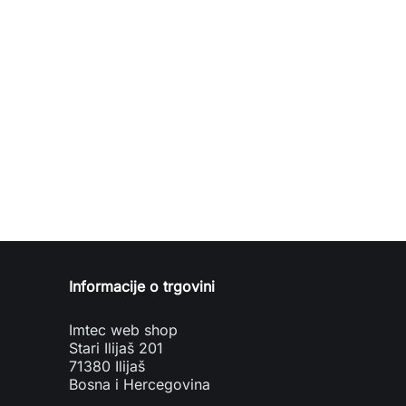
Informacije o trgovini
Imtec web shop
Stari Ilijaš 201
71380 Ilijaš
Bosna i Hercegovina