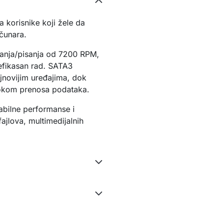
korisnike koji žele da
čunara.
tanja/pisanja od 7200 RPM,
 efikasan rad. SATA3
jnovijim uređajima, dok
tokom prenosa podataka.
abilne performanse i
fajlova, multimedijalnih