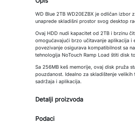
Opis
WD Blue 2TB WD20EZBX je odličan izbor za 
unaprede skladišni prostor svog desktop ra
Ovaj HDD nudi kapacitet od 2TB i brzinu či
omogućavajući brzo učitavanje aplikacija i
povezivanje osigurava kompatibilnost sa na
tehnologija NoTouch Ramp Load štiti disk 
Sa 256MB keš memorije, ovaj disk pruža st
pouzdanost. Idealno za skladištenje velikih 
sadržaja i aplikacija.
Detalji proizvoda
Podaci