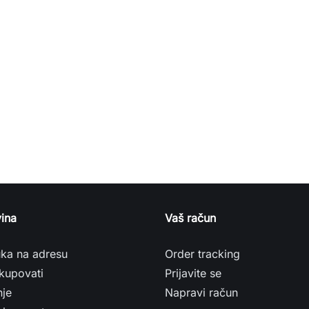
ina
Vaš račun
uka na adresu
Order tracking
kupovati
Prijavite se
nje
Napravi račun