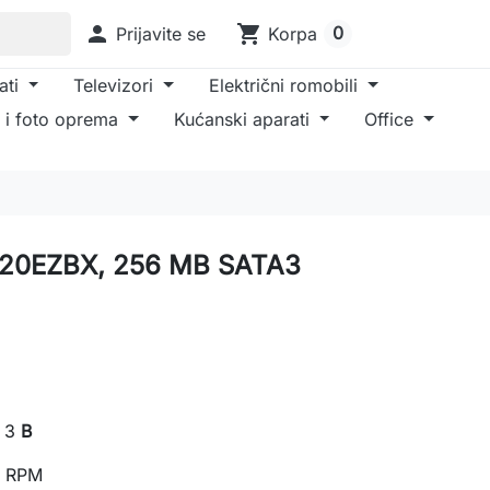

shopping_cart
0
Prijavite se
Korpa
ati
Televizori
Električni romobili
 i foto oprema
Kućanski aparati
Office
20EZBX, 256 MB SATA3
 3
B
 RPM