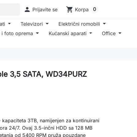

shopping_cart
0
Prijavite se
Korpa
ati
Televizori
Električni romobili
 i foto oprema
Kućanski aparati
Office
le 3,5 SATA, WD34PURZ
kapaciteta 3TB, namijenjen za kontinuirani
ora 24/7. Ovaj 3.5-inčni HDD sa 128 MB
retanja od 5400 RPM pruža pouzdane