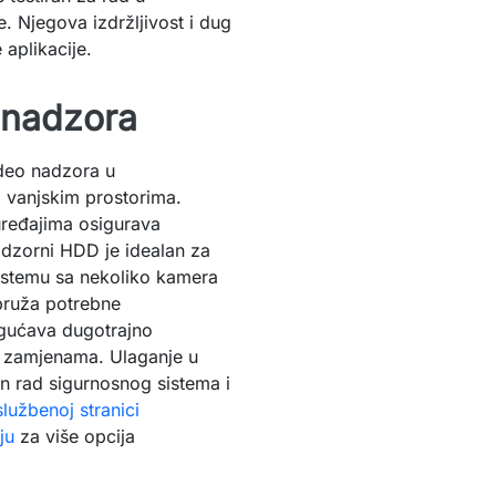
. Njegova izdržljivost i dug
 aplikacije.
 nadzora
deo nadzora u
 vanjskim prostorima.
uređajima osigurava
adzorni HDD je idealan za
sistemu sa nekoliko kamera
 pruža potrebne
gućava dugotrajno
m zamjenama. Ulaganje u
n rad sigurnosnog sistema i
službenoj stranici
ju
za više opcija