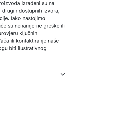
proizvoda izrađeni su na
 drugih dostupnih izvora,
ije. Iako nastojimo
će su nenamjerne greške ili
rovjeru ključnih
ača ili kontaktiranje naše
u biti ilustrativnog