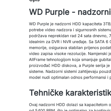
WD Purple - nadzorn
WD Purple je nadzorni HDD kapaciteta 3TB,
potrebe video nadzora i sigurnosnih sistem
podržava neprekidan rad 24 sata dnevno, 7 
idealnim za DVR i NVR uređaje. Sa SATA 6 
memorije, osigurava stabilan prijenos pod
video zapisa visoke rezolucije. Namjenski je
AllFrame tehnologijom koja smanjuje gubita
proizvođač HDD diskova, a Purple serija je 
sisteme. Nadzorni sistemi zahtijevaju pou
model nudi optimalan odnos performansi i 
Tehničke karakteristi
Ovaj nadzorni HDD dolazi sa kapacitetom o
od 5400 RPM, što je optimalno za kontinuira