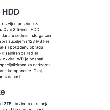
i HDD
 razvijen posebno za
a. Ovaj 3.5-inčni HDD
dana u sedmici, što ga čini
Gb/s sučeljem i 128 MB keš
ataka i pouzdanu obradu
 dizajniran za rad sa
k okvira. WD je poznati
specijalizirana za nadzorne
zdane komponente. Ovaj
pouzdanosti.
ke
d 3TB i brzinom okretanja
ni rad bez pregrijavanja.