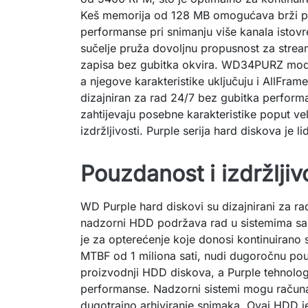
Keš memorija od 128 MB omogućava brži pr
performanse pri snimanju više kanala isto
sučelje pruža dovoljnu propusnost za strea
zapisa bez gubitka okvira. WD34PURZ model
a njegove karakteristike uključuju i AllFram
dizajniran za rad 24/7 bez gubitka perform
zahtijevaju posebne karakteristike poput vel
izdržljivosti. Purple serija hard diskova je 
Pouzdanost i izdržljiv
WD Purple hard diskovi su dizajnirani za ra
nadzorni HDD podržava rad u sistemima sa
je za opterećenje koje donosi kontinuirano 
MTBF od 1 miliona sati, nudi dugoročnu pou
proizvodnji HDD diskova, a Purple tehnologi
performanse. Nadzorni sistemi mogu računat
dugotrajno arhiviranje snimaka. Ovaj HDD je