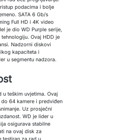
istup podacima i bolje
vremeno. SATA 6 Gb/s
ming Full HD i 4K video
 je dio WD Purple serije,
e tehnologiju. Ovaj HDD je
ansi. Nadzorni diskovi
ikog kapaciteta i
lider u segmentu nadzora.
ost
d u teškim uvjetima. Ovaj
 do 64 kamere i predviđen
snimanje. Uz prosječni
zdanost. WD je lider u
ja osigurava stabilne
i na ovaj disk za
 testiran za rad u