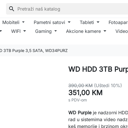
search
Mobiteli
Pametni satovi
Tableti
Fotoapar
WIFI
Gaming
Akcione kamere
Video
 3TB Purple 3,5 SATA, WD34PURZ
WD HDD 3TB Purp
390,00 KM
(Uštedi 10%)
351,00 KM
s PDV-om
WD Purple
je nadzorni HDD 
rad u sistemima video nadz
keš memorije i brzinom ok