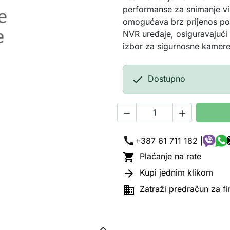
performanse za snimanje vi
omogućava brz prijenos pod
NVR uređaje, osiguravajući 
izbor za sigurnosne kamere

Dostupno


call
+387 61 711 182 |

Plaćanje na rate

Kupi jednim klikom

Zatraži predračun za f