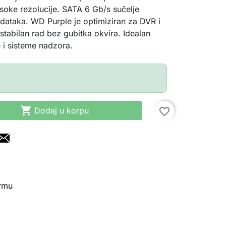
soke rezolucije. SATA 6 Gb/s sučelje
ataka. WD Purple je optimiziran za DVR i
stabilan rad bez gubitka okvira. Idealan
 i sisteme nadzora.

Dodaj u korpu
favorite_border
irmu