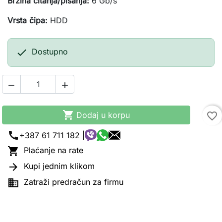
Brzina čitanja/pisanja:
6 Gb/s
Vrsta čipa:
HDD

Dostupno



Dodaj u korpu
favorite_border
call
+387 61 711 182 |

Plaćanje na rate

Kupi jednim klikom

Zatraži predračun za firmu