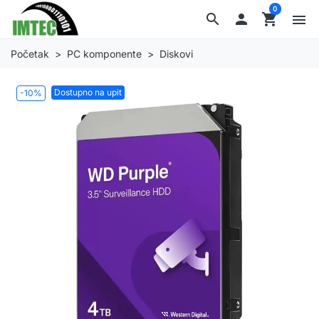
0
search

shopping_cart
menu
Početak
PC komponente
Diskovi
Dostupno na upit
-10%