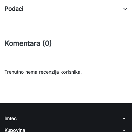
Podaci
Komentara (0)
Trenutno nema recenzija korisnika.
arrow_drop_down
Imtec
arrow_drop_down
Kupovina