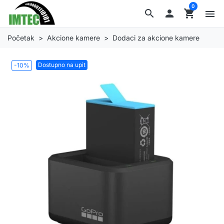
0
search

shopping_cart
menu
Početak
Akcione kamere
Dodaci za akcione kamere
Dostupno na upit
-10%