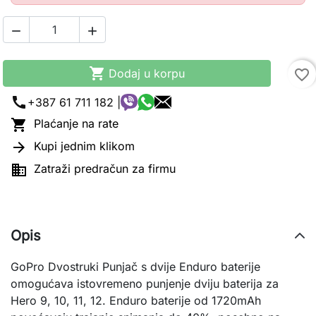



Dodaj u korpu
favorite_border
call
+387 61 711 182 |

Plaćanje na rate

Kupi jednim klikom

Zatraži predračun za firmu
Opis
GoPro Dvostruki Punjač s dvije Enduro baterije 
omogućava istovremeno punjenje dviju baterija za 
Hero 9, 10, 11, 12. Enduro baterije od 1720mAh 