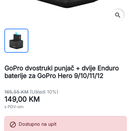
search
GoPro dvostruki punjač + dvije Enduro
baterije za GoPro Hero 9/10/11/12
165,55 KM
(Uštedi 10%)
149,00 KM
s PDV-om

Dostupno na upit