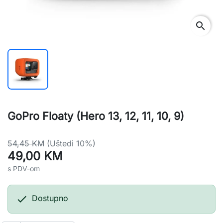
search
GoPro Floaty (Hero 13, 12, 11, 10, 9)
54,45 KM
(Uštedi 10%)
49,00 KM
s PDV-om

Dostupno