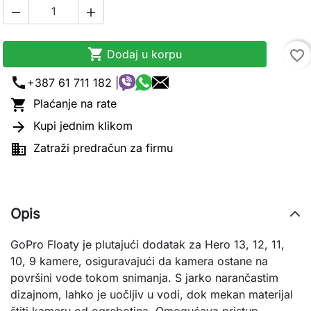



Dodaj u korpu
favorite_border
call
+387 61 711 182 |

Plaćanje na rate

Kupi jednim klikom

Zatraži predračun za firmu
Opis
GoPro Floaty je plutajući dodatak za Hero 13, 12, 11, 
10, 9 kamere, osiguravajući da kamera ostane na 
površini vode tokom snimanja. S jarko narančastim 
dizajnom, lahko je uočljiv u vodi, dok mekan materijal 