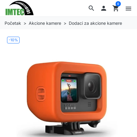
0
search

shopping_cart
menu
Početak
Akcione kamere
Dodaci za akcione kamere
-10%