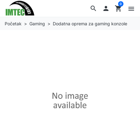
0
search

shopping_cart
menu
Početak
Gaming
Dodatna oprema za gaming konzole