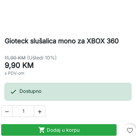
Gioteck slušalica mono za XBOX 360
11,00 KM
(Uštedi 10%)
9,90 KM
s PDV-om

Dostupno



Dodaj u korpu
favorite_border