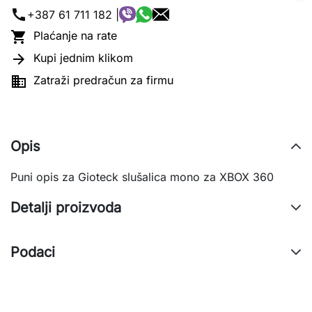
call
+387 61 711 182 |

Plaćanje na rate

Kupi jednim klikom

Zatraži predračun za firmu
Opis
Puni opis za Gioteck slušalica mono za XBOX 360
Detalji proizvoda
Podaci