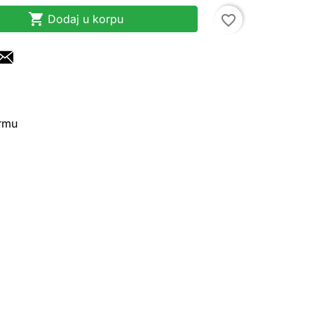

Dodaj u korpu
favorite_border
irmu