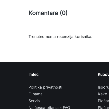
Komentara (0)
Trenutno nema recenzija korisnika.
Imtec
Kupov
Politika privatnosti
Ispor
O nama
Kako 
Servis
Plaća
Najčešća pitanja - FAQ
Plaćan