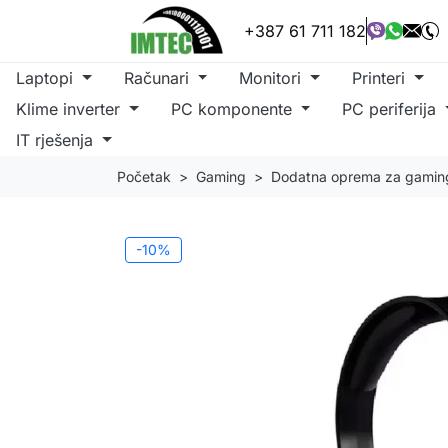
+387 61 711 182
Laptopi
Računari
Monitori
Printeri
Klime inverter
PC komponente
PC periferija
IT rješenja
Početak
Gaming
Dodatna oprema za gamin
-10%