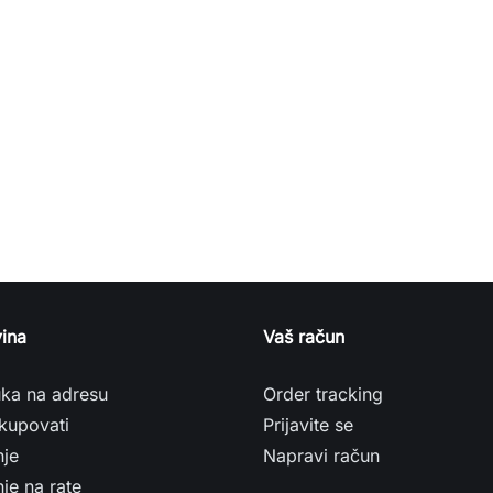
ina
Vaš račun
uka na adresu
Order tracking
kupovati
Prijavite se
nje
Napravi račun
je na rate