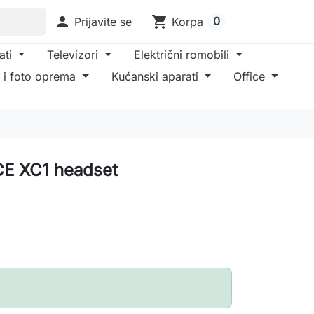

shopping_cart
0
Prijavite se
Korpa
ati
Televizori
Električni romobili
 i foto oprema
Kućanski aparati
Office
CE XC1 headset