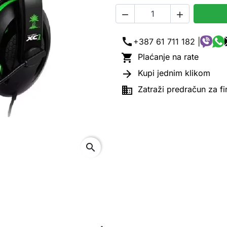


call
+387 61 711 182 |

Plaćanje na rate

Kupi jednim klikom

Zatraži predračun za f
search