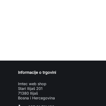
Informacije o trgovini
Imtec web shop
Stari Ilijaš 201
71380 Ilijaš
Bosna i Hercegovina