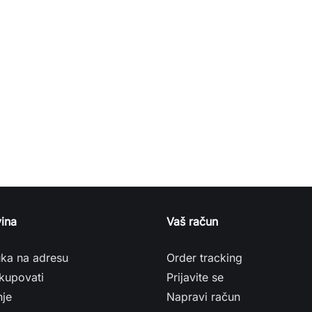
ina
Vaš račun
uka na adresu
Order tracking
kupovati
Prijavite se
nje
Napravi račun