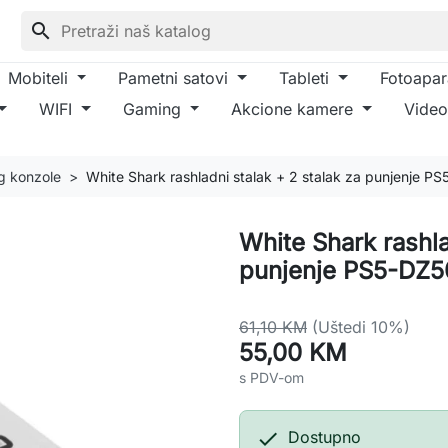
search
Mobiteli
Pametni satovi
Tableti
Fotoapar
WIFI
Gaming
Akcione kamere
Video
g konzole
White Shark rashladni stalak + 2 stalak za punjenje P
White Shark rashla
punjenje PS5-DZ5
61,10 KM
(Uštedi 10%)
55,00 KM
s PDV-om

Dostupno