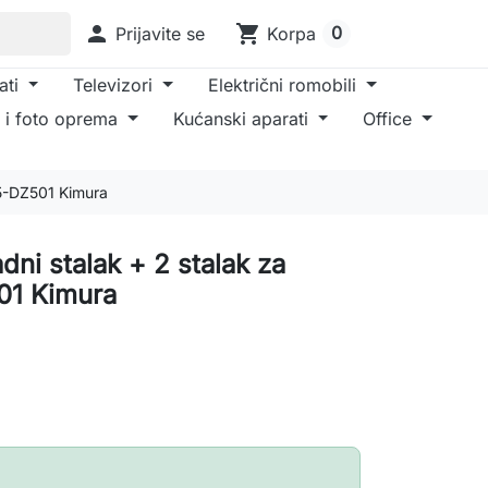

shopping_cart
0
Prijavite se
Korpa
ati
Televizori
Električni romobili
 i foto oprema
Kućanski aparati
Office
S5-DZ501 Kimura
dni stalak + 2 stalak za
01 Kimura