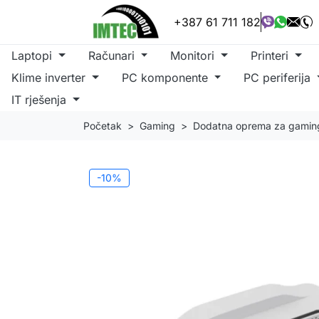
+387 61 711 182
Laptopi
Računari
Monitori
Printeri
Klime inverter
PC komponente
PC periferija
IT rješenja
Početak
Gaming
Dodatna oprema za gamin
-10%