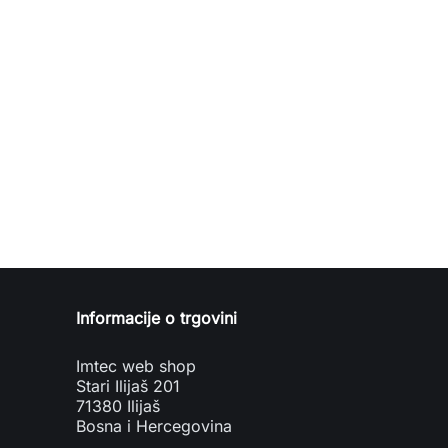
Informacije o trgovini
Imtec web shop
Stari Ilijaš 201
71380 Ilijaš
Bosna i Hercegovina