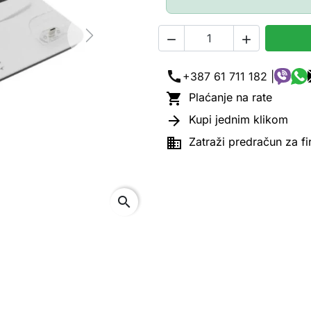


Next
call
+387 61 711 182 |

Plaćanje na rate

Kupi jednim klikom

Zatraži predračun za f
search