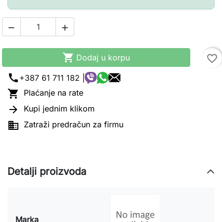



Dodaj u korpu
favorite_border
call
+387 61 711 182 |

Plaćanje na rate

Kupi jednim klikom

Zatraži predračun za firmu
Detalji proizvoda
Marka