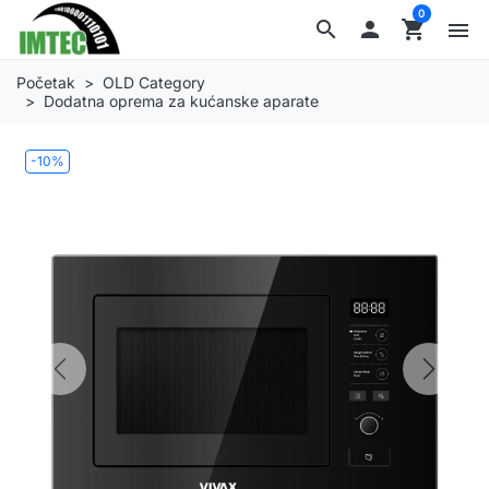
0
search

shopping_cart
menu
Početak
OLD Category
Dodatna oprema za kućanske aparate
-10%
Previous
Next