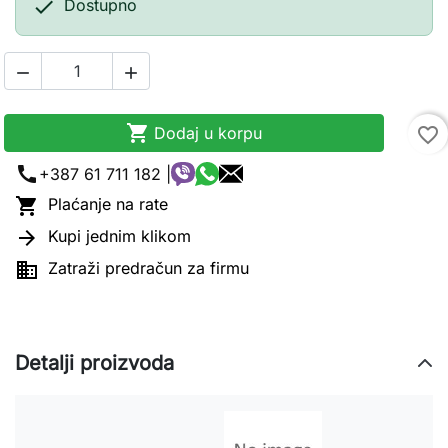

Dostupno



Dodaj u korpu
favorite_border
call
+387 61 711 182 |

Plaćanje na rate

Kupi jednim klikom

Zatraži predračun za firmu
Detalji proizvoda