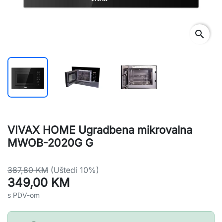
search
VIVAX HOME Ugradbena mikrovalna
MWOB-2020G G
387,80 KM
(Uštedi 10%)
349,00 KM
s PDV-om