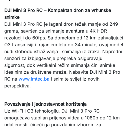
DJI Mini 3 Pro RC – Kompaktan dron za vrhunske 
snimke
DJI Mini 3 Pro RC je lagani dron težak manje od 249 
grama, savršen za snimanje avantura u 4K HDR 
rezoluciji do 60fps. Sa dometom od 12 km zahvaljujući 
O3 transmisiji i trajanjem leta do 34 minute, ovaj model 
nudi slobodu istraživanja i snimanja iz zraka. Napredni 
senzori za izbjegavanje prepreka osiguravaju 
sigurnost, dok vertikalni režim snimanja čini snimke 
idealnim za društvene mreže. Nabavite DJI Mini 3 Pro 
RC na 
www.imtec.ba
 i snimite svijet iz novih 
perspektiva!
Povezivanje i jednostavnost korištenja
Uz Wi-Fi i O3 tehnologiju, DJI Mini 3 Pro RC 
omogućava stabilan prijenos videa u 1080p do 12 km 
udaljenosti, čineći ga pouzdanim izborom za 