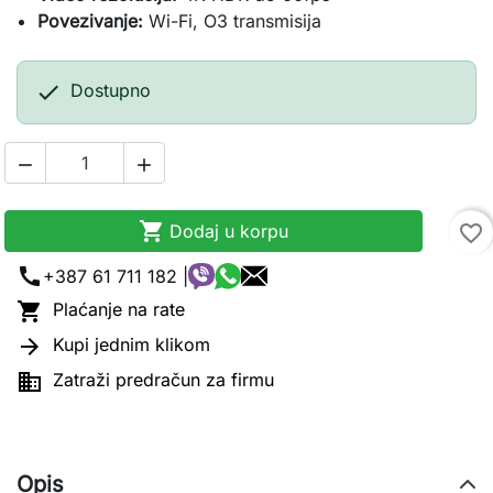
Povezivanje:
Wi-Fi, O3 transmisija

Dostupno



Dodaj u korpu
favorite_border
call
+387 61 711 182 |

Plaćanje na rate

Kupi jednim klikom

Zatraži predračun za firmu
Opis