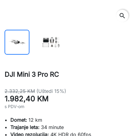
search
DJI Mini 3 Pro RC
2.332,25 KM
(Uštedi 15%)
1.982,40 KM
s PDV-om
Domet:
12 km
Trajanje leta:
34 minute
Video rezolucija:
4K HDR do 60fps