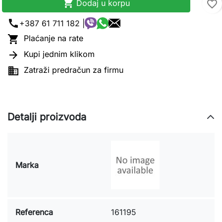

Dodaj u korpu
favorite_border
call
+387 61 711 182 |

Plaćanje na rate

Kupi jednim klikom

Zatraži predračun za firmu
Detalji proizvoda
Marka
Referenca
161195