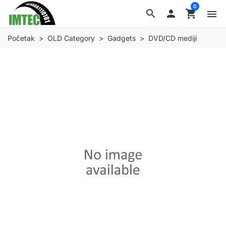
0
search

shopping_cart
menu
Početak
OLD Category
Gadgets
DVD/CD mediji