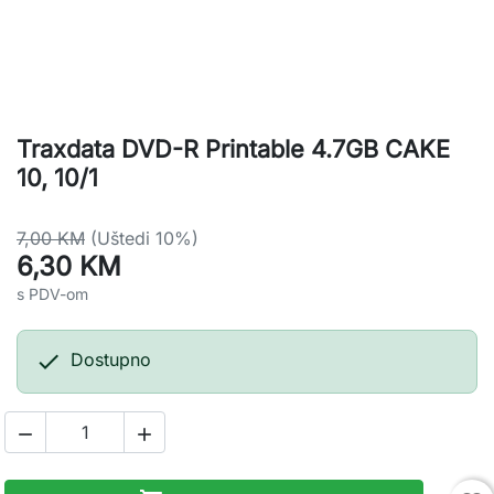
Traxdata DVD-R Printable 4.7GB CAKE
10, 10/1
7,00 KM
(Uštedi 10%)
6,30 KM
s PDV-om

Dostupno

