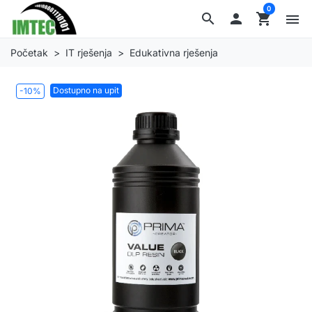
0
search

shopping_cart
menu
Početak
IT rješenja
Edukativna rješenja
Dostupno na upit
-10%