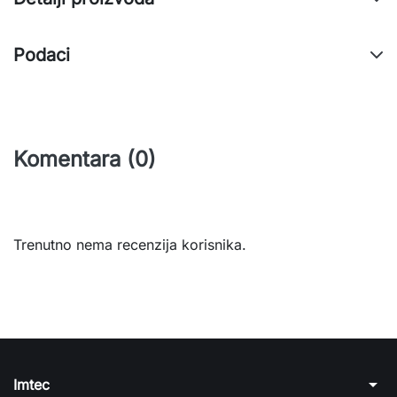
Podaci
Komentara (0)
Trenutno nema recenzija korisnika.
arrow_drop_down
Imtec