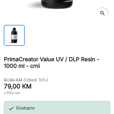
search
PrimaCreator Value UV / DLP Resin -
1000 ml - crni
87,80 KM
(Uštedi 10%)
79,00 KM
s PDV-om

Dostupno