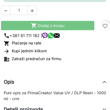



Dodaj u korpu
favorite_border
call
+387 61 711 182 |

Plaćanje na rate

Kupi jednim klikom

Zatraži predračun za firmu
Opis
Puni opis za PrimaCreator Value UV / DLP Resin - 1000
ml - crni
Detalji proizvoda