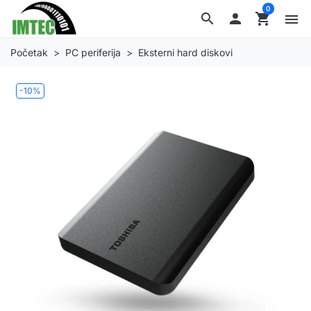
0
search

shopping_cart
menu
Početak
PC periferija
Eksterni hard diskovi
-10%