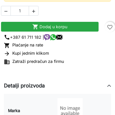



Dodaj u korpu
favorite_border
call
+387 61 711 182 |

Plaćanje na rate

Kupi jednim klikom

Zatraži predračun za firmu
Detalji proizvoda
Marka