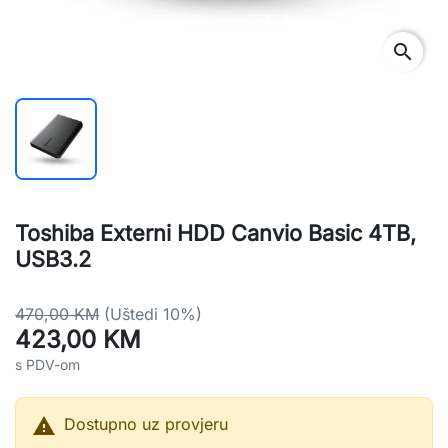
search
Toshiba Externi HDD Canvio Basic 4TB,
USB3.2
470,00 KM
(Uštedi 10%)
423,00 KM
s PDV-om

Dostupno uz provjeru