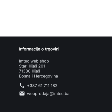
Informacije o trgovini
Imtec web shop
Stari Ilijaš 201
71380 Ilijaš
Bosna i Hercegovina
phone
+387 61 711 182
mail
webprodaja@imtec.ba