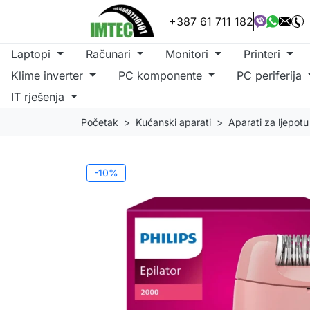
+387 61 711 182
Laptopi
Računari
Monitori
Printeri
Klime inverter
PC komponente
PC periferija
IT rješenja
Početak
Kućanski aparati
Aparati za ljepotu
-10%