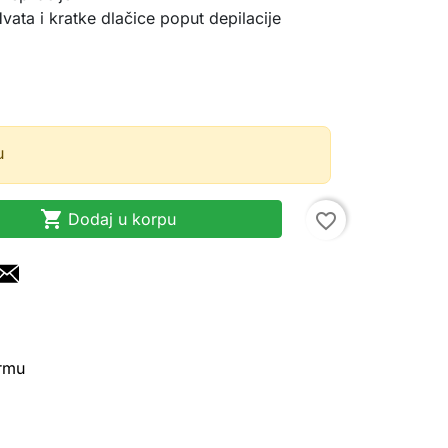
vata i kratke dlačice poput depilacije
u

Dodaj u korpu
favorite_border
irmu