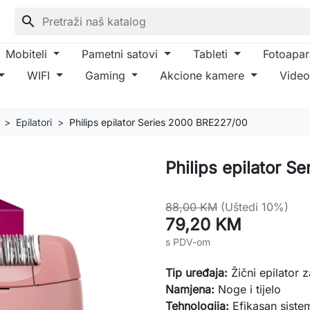
search
Mobiteli
Pametni satovi
Tableti
Fotoapar
WIFI
Gaming
Akcione kamere
Video
Epilatori
Philips epilator Series 2000 BRE227/00
Philips epilator 
88,00 KM
(Uštedi 10%)
79,20 KM
s PDV-om
Tip uređaja:
Žični epilator za
Namjena:
Noge i tijelo
Tehnologija:
Efikasan sistem