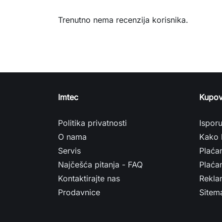
Trenutno nema recenzija korisnika.
Imtec
Kupov
Politika privatnosti
Ispor
O nama
Kako 
Servis
Plaća
Najčešća pitanja - FAQ
Plaćan
Kontaktirajte nas
Rekla
Prodavnice
Sitem