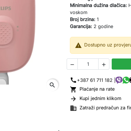
Minimalna dužina dlačica:
H
voskom
Broj brzina:
1
Garancija:
2 godine

Dostupno uz provjer


call
+387 61 711 182 |
search

Plaćanje na rate

Kupi jednim klikom

Zatraži predračun za f