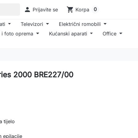

shopping_cart
0
Prijavite se
Korpa
ati
Televizori
Električni romobili
 i foto oprema
Kućanski aparati
Office
Series 2000 BRE227/00
 tijelo
 epilacije