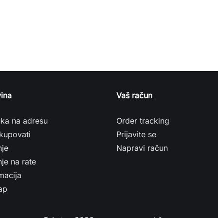
ina
Vaš račun
uka na adresu
Order tracking
kupovati
Prijavite se
nje
Napravi račun
je na rate
macija
ap