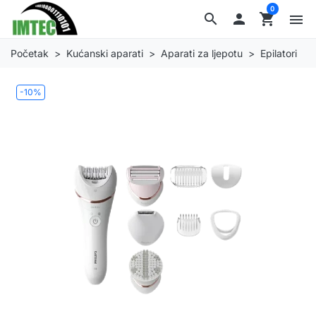
0
search

shopping_cart
menu
Početak
Kućanski aparati
Aparati za ljepotu
Epilatori
-10%