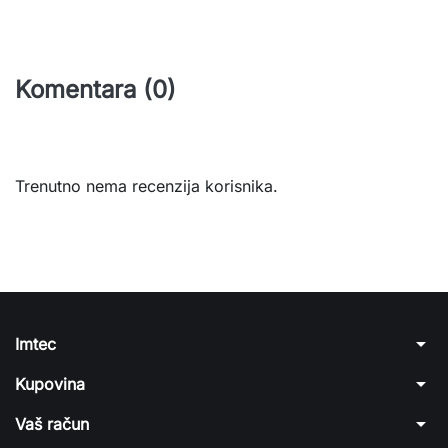
Komentara (0)
Trenutno nema recenzija korisnika.
arrow_drop_down
Imtec
arrow_drop_down
Kupovina
arrow_drop_down
Vaš račun