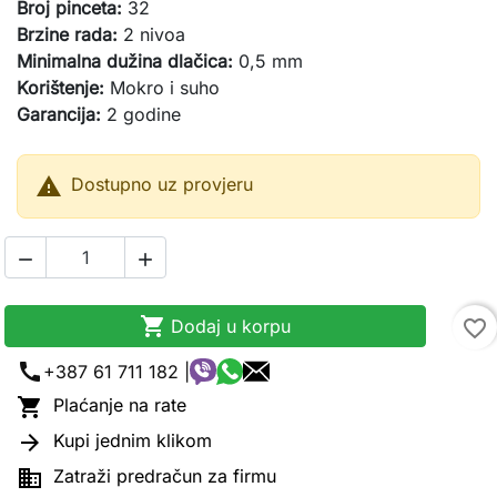
Broj pinceta:
32
Brzine rada:
2 nivoa
Minimalna dužina dlačica:
0,5 mm
Korištenje:
Mokro i suho
Garancija:
2 godine

Dostupno uz provjeru



Dodaj u korpu
favorite_border
call
+387 61 711 182 |

Plaćanje na rate

Kupi jednim klikom

Zatraži predračun za firmu