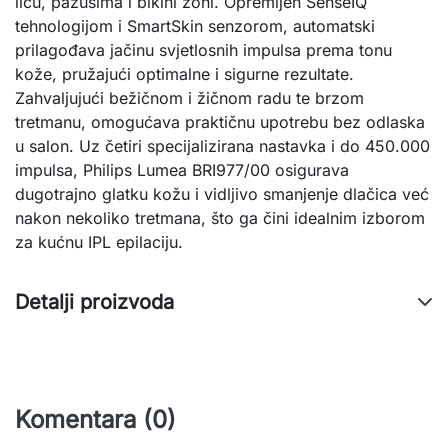
licu, pazusima i bikini zoni. Opremljen SenseIQ
tehnologijom i SmartSkin senzorom, automatski
prilagođava jačinu svjetlosnih impulsa prema tonu
kože, pružajući optimalne i sigurne rezultate.
Zahvaljujući bežičnom i žičnom radu te brzom
tretmanu, omogućava praktičnu upotrebu bez odlaska
u salon. Uz četiri specijalizirana nastavka i do 450.000
impulsa, Philips Lumea BRI977/00 osigurava
dugotrajno glatku kožu i vidljivo smanjenje dlačica već
nakon nekoliko tretmana, što ga čini idealnim izborom
za kućnu IPL epilaciju.
Detalji proizvoda
Komentara (0)