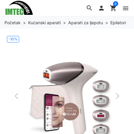
0
search

shopping_cart
menu
Početak
Kućanski aparati
Aparati za ljepotu
Epilatori
-10%
Previous
Next