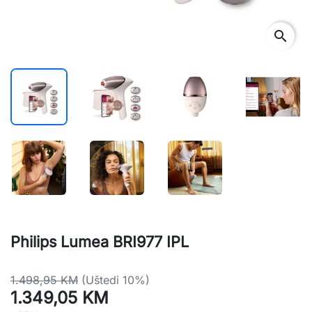
search
Philips Lumea BRI977 IPL
1.498,95 KM
(Uštedi 10%)
1.349,05 KM