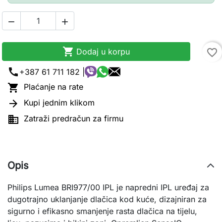



Dodaj u korpu
favorite_border
call
+387 61 711 182 |

Plaćanje na rate

Kupi jednim klikom

Zatraži predračun za firmu
Opis
Philips Lumea BRI977/00 IPL je napredni IPL uređaj za
dugotrajno uklanjanje dlačica kod kuće, dizajniran za
sigurno i efikasno smanjenje rasta dlačica na tijelu,