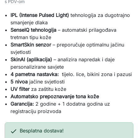
s PDV-om
IPL (Intense Pulsed Light)
tehnologija za dugotrajno
smanjenje dlaka
SenseIQ tehnologija
– automatski prilagođava
tretman tipu kože
SmartSkin senzor
– preporučuje optimalnu jačinu
svjetlosti
SkinAI (aplikacija)
– analizira napredak i daje
personalizirane savjete
4 pametna nastavka:
tijelo. lice, bikini zona i pazusi
5 nivoa
jačine svjetlosti
UV filter
za zaštitu kože
Automatsko prepoznavanje tona kože
Garancija:
2 godine + 1 dodatna godina uz
registraciju proizvoda

Besplatna dostava!