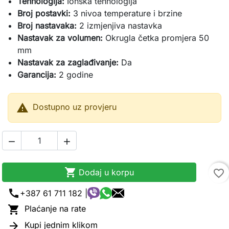
Tehnologija:
Ionska tehnologija
Broj postavki:
3 nivoa temperature i brzine
Broj nastavaka:
2 izmjenjiva nastavka
Nastavak za volumen:
Okrugla četka promjera 50
mm
Nastavak za zaglađivanje:
Da
Garancija:
2 godine

Dostupno uz provjeru



Dodaj u korpu
favorite_border
call
+387 61 711 182 |

Plaćanje na rate

Kupi jednim klikom