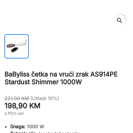
search
BaByliss četka na vrući zrak AS914PE
Stardust Shimmer 1000W
221,00 KM
(Uštedi 10%)
198,90 KM
s PDV-om
Snaga:
1000 W