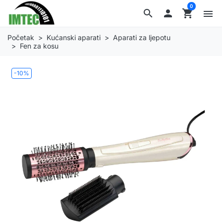
0
search

shopping_cart
menu
Početak
Kućanski aparati
Aparati za ljepotu
Fen za kosu
-10%