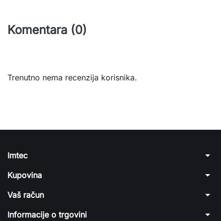
Komentara (0)
Trenutno nema recenzija korisnika.
arrow_drop_down
Imtec
arrow_drop_down
Kupovina
arrow_drop_down
Vaš račun
arrow_drop_down
Informacije o trgovini