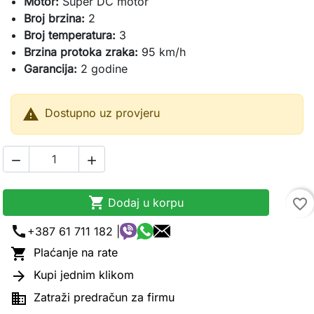
Motor:
Super DC motor
Broj brzina:
2
Broj temperatura:
3
Brzina protoka zraka:
95 km/h
Garancija:
2 godine

Dostupno uz provjeru



Dodaj u korpu
favorite_border
call
+387 61 711 182 |

Plaćanje na rate

Kupi jednim klikom

Zatraži predračun za firmu