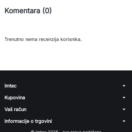
Komentara (0)
Trenutno nema recenzija korisnika.
arrow_drop_down
Imtec
arrow_drop_down
Kupovina
arrow_drop_down
Vaš račun
arrow_drop_down
Informacije o trgovini
© Imtec 2026 - sva prava podržana