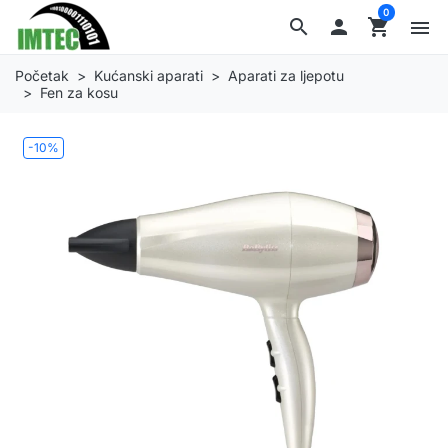
0
search

shopping_cart
menu
Početak
Kućanski aparati
Aparati za ljepotu
Fen za kosu
-10%