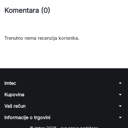
Komentara (0)
Trenutno nema recenzija korisnika.
arrow_drop_down
Imtec
arrow_drop_down
Kupovina
arrow_drop_down
Vaš račun
arrow_drop_down
Informacije o trgovini
© Imtec 2026 - sva prava podržana