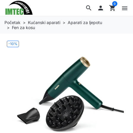
0
search

shopping_cart
menu
Početak
Kućanski aparati
Aparati za ljepotu
Fen za kosu
-10%