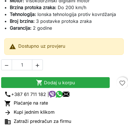
Motor:
Visokobrzinski digitalni motor
Brzina protoka zraka:
Do 200 km/h
Tehnologija:
Ionska tehnologija protiv kovrdžanja
Broj brzina:
3 postavke protoka zraka
Garancija:
2 godine

Dostupno uz provjeru



Dodaj u korpu
favorite_border
call
+387 61 711 182 |

Plaćanje na rate

Kupi jednim klikom

Zatraži predračun za firmu