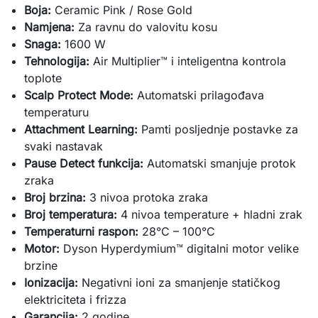
Boja:
Ceramic Pink / Rose Gold
Namjena:
Za ravnu do valovitu kosu
Snaga:
1600 W
Tehnologija:
Air Multiplier™ i inteligentna kontrola
toplote
Scalp Protect Mode:
Automatski prilagođava
temperaturu
Attachment Learning:
Pamti posljednje postavke za
svaki nastavak
Pause Detect funkcija:
Automatski smanjuje protok
zraka
Broj brzina:
3 nivoa protoka zraka
Broj temperatura:
4 nivoa temperature + hladni zrak
Temperaturni raspon:
28°C – 100°C
Motor:
Dyson Hyperdymium™ digitalni motor velike
brzine
Ionizacija:
Negativni ioni za smanjenje statičkog
elektriciteta i frizza
Garancija:
2 godine