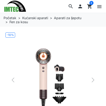
0
search

shopping_cart
menu
Početak
Kućanski aparati
Aparati za ljepotu
Fen za kosu
-10%
Previous
Next