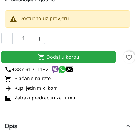

Dostupno uz provjeru



Dodaj u korpu
favorite_border
call
+387 61 711 182 |

Plaćanje na rate

Kupi jednim klikom

Zatraži predračun za firmu
Opis