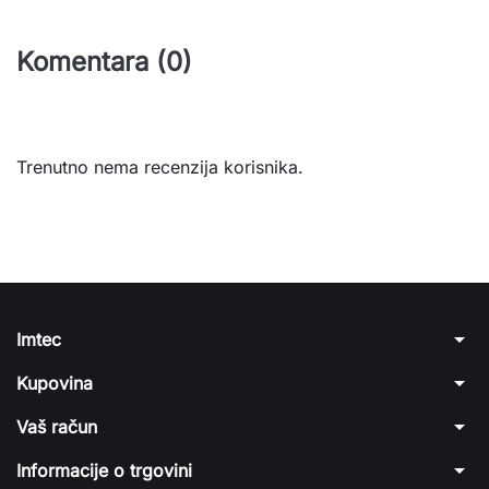
Komentara (0)
Trenutno nema recenzija korisnika.
arrow_drop_down
Imtec
arrow_drop_down
Kupovina
arrow_drop_down
Vaš račun
arrow_drop_down
Informacije o trgovini