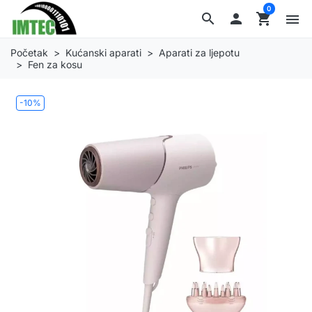
0
search

shopping_cart
menu
Početak
Kućanski aparati
Aparati za ljepotu
Fen za kosu
-10%