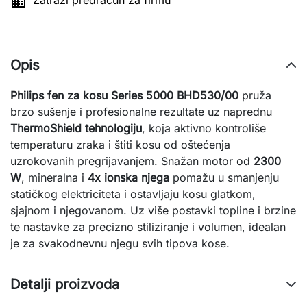

Zatraži predračun za firmu
Opis
Philips fen za kosu Series 5000 BHD530/00
pruža
brzo sušenje i profesionalne rezultate uz naprednu
ThermoShield tehnologiju
, koja aktivno kontroliše
temperaturu zraka i štiti kosu od oštećenja
uzrokovanih pregrijavanjem. Snažan motor od
2300
W
, mineralna i
4x ionska njega
pomažu u smanjenju
statičkog elektriciteta i ostavljaju kosu glatkom,
sjajnom i njegovanom. Uz više postavki topline i brzine
te nastavke za precizno stiliziranje i volumen, idealan
je za svakodnevnu njegu svih tipova kose.
Detalji proizvoda