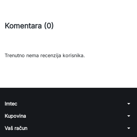
Komentara (0)
Trenutno nema recenzija korisnika.
arrow_drop_down
Imtec
arrow_drop_down
Kupovina
arrow_drop_down
Vaš račun