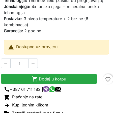
Tehnologija:
ThermoShield (zaštita od pregrijavanja)
Jonska njega:
4x ionska njega + mineralna ionska
tehnologija
Postavke:
3 nivoa temperature + 2 brzine (6
kombinacija)
Garancija:
2 godine

Dostupno uz provjeru



Dodaj u korpu
favorite_border
call
+387 61 711 182 |

Plaćanje na rate

Kupi jednim klikom