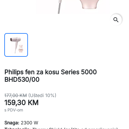
search
Philips fen za kosu Series 5000
BHD530/00
177,00 KM
(Uštedi 10%)
159,30 KM
s PDV-om
Snaga:
2300 W