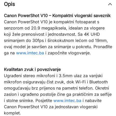
Opis
Canon PowerShot V10 – Kompaktni vlogerski saveznik
Canon PowerShot V10 je kompaktni fotoaparat s 
senzorom od 20.9 megapiksela, idealan za vlogere 
koji žele prenosivost i jednostavnost. Sa 4K UHD 
snimanjem do 30fps i širokokutnom lećom od 19mm, 
ovaj model je savršen za snimanje u pokretu. Pronađite 
ga na 
www.imtec.ba
 i započnite vlogovanje.
Kvalitetan zvuk i povezivanje
Ugrađeni stereo mikrofoni i 3.5mm ulaz za vanjski 
mikrofon osiguravaju čist zvuk, dok Wi-Fi i Bluetooth 
omogućavaju brz prijenos na pametni telefon. Okretni 
zaslon i ugrađeno postolje čine ga praktičnim za selfije 
i stolne snimke. Posjetite 
www.imtec.ba
 i nabavite 
Canon PowerShot V10 za jednostavan vlogerski 
komplet.