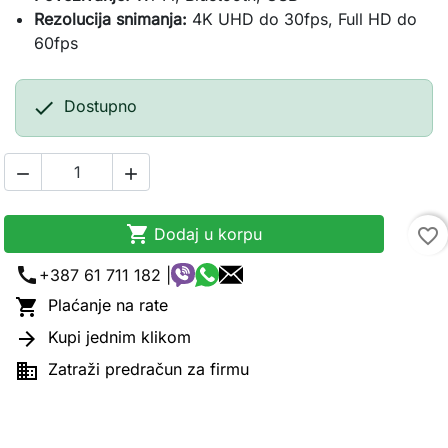
Rezolucija snimanja:
4K UHD do 30fps, Full HD do
60fps

Dostupno



Dodaj u korpu
favorite_border
call
+387 61 711 182 |

Plaćanje na rate

Kupi jednim klikom

Zatraži predračun za firmu