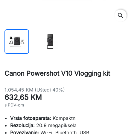
search
Canon Powershot V10 Vlogging kit
1.054,45 KM
(Uštedi 40%)
632,65 KM
s PDV-om
Vrsta fotoaparata:
Kompaktni
Rezolucija:
20.9 megapiksela
Povezivanje:
Wi-Fi, Bluetooth, USB