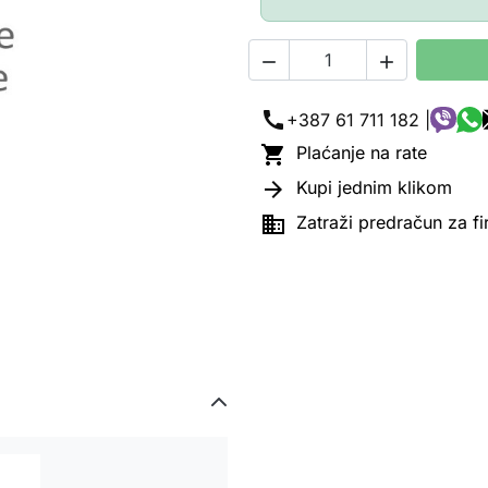


call
+387 61 711 182 |

Plaćanje na rate

Kupi jednim klikom

Zatraži predračun za f