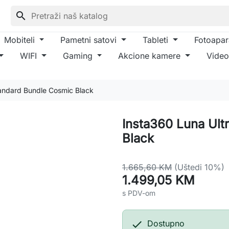
search
Mobiteli
Pametni satovi
Tableti
Fotoapar
WIFI
Gaming
Akcione kamere
Video
tandard Bundle Cosmic Black
Insta360 Luna Ult
Black
1.665,60 KM
(Uštedi 10%)
1.499,05 KM
s PDV-om

Dostupno