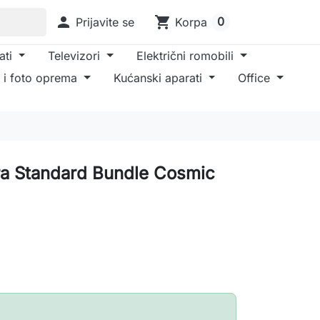

shopping_cart
0
Prijavite se
Korpa
ati
Televizori
Električni romobili
 i foto oprema
Kućanski aparati
Office
ra Standard Bundle Cosmic