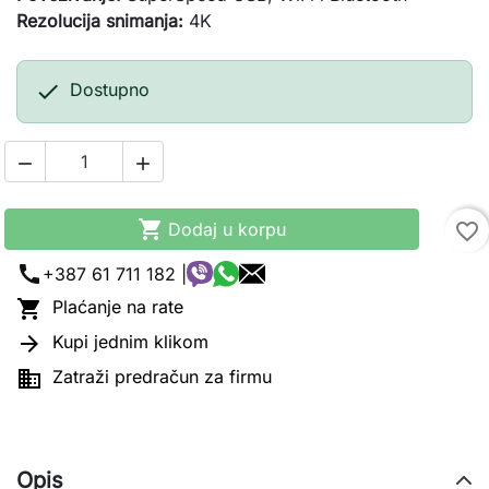
Rezolucija snimanja:
4K

Dostupno



Dodaj u korpu
favorite_border
call
+387 61 711 182 |

Plaćanje na rate

Kupi jednim klikom

Zatraži predračun za firmu
Opis