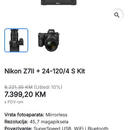
search
Nikon Z7II + 24-120/4 S Kit
8.221,35 KM
(Uštedi 10%)
7.399,20 KM
s PDV-om
Vrsta fotoaparata:
Mirrorless
Rezolucija:
45,7 magapiksela
Povezivanje:
SuperSpeed USB, WiFi i Bluetooth