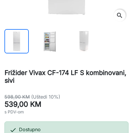
search
Frižider Vivax CF-174 LF S kombinovani,
sivi
598,90 KM
(Uštedi 10%)
539,00 KM
s PDV-om

Dostupno