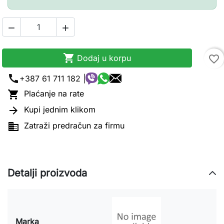



Dodaj u korpu
favorite_border
call
+387 61 711 182 |

Plaćanje na rate

Kupi jednim klikom

Zatraži predračun za firmu
Detalji proizvoda
Marka