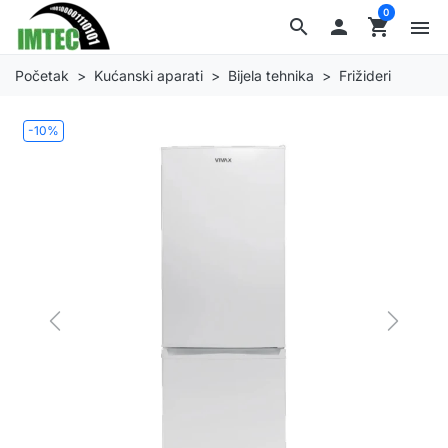
0
search

shopping_cart
menu
Početak
Kućanski aparati
Bijela tehnika
Frižideri
-10%
Previous
Next