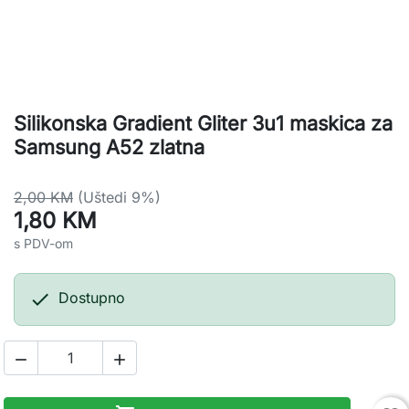
Silikonska Gradient Gliter 3u1 maskica za
Samsung A52 zlatna
2,00 KM
(Uštedi 9%)
1,80 KM
s PDV-om

Dostupno

