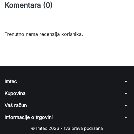
Komentara (0)
Trenutno nema recenzija korisnika.
arrow_drop_down
Imtec
arrow_drop_down
Kupovina
arrow_drop_down
Vaš račun
arrow_drop_down
Informacije o trgovini
© Imtec 2026 - sva prava podržana