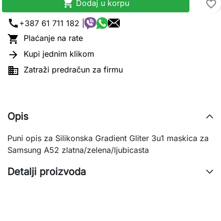

Dodaj u korpu
favorite_border
call
+387 61 711 182 |

Plaćanje na rate

Kupi jednim klikom

Zatraži predračun za firmu
Opis
Puni opis za Silikonska Gradient Gliter 3u1 maskica za
Samsung A52 zlatna/zelena/ljubicasta
Detalji proizvoda