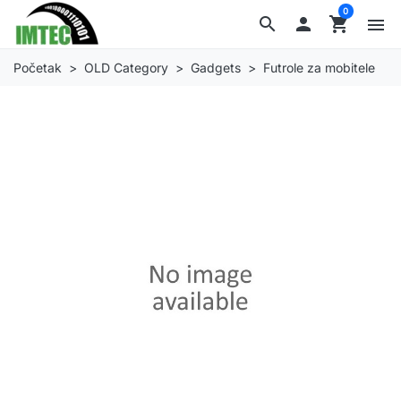
0
search

shopping_cart
menu
Početak
OLD Category
Gadgets
Futrole za mobitele