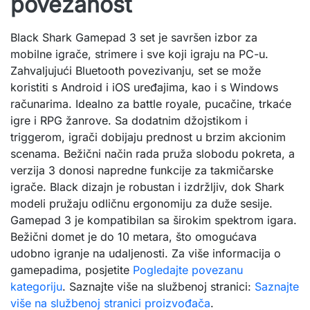
povezanost
Black Shark Gamepad 3 set je savršen izbor za
mobilne igrače, strimere i sve koji igraju na PC-u.
Zahvaljujući Bluetooth povezivanju, set se može
koristiti s Android i iOS uređajima, kao i s Windows
računarima. Idealno za battle royale, pucačine, trkaće
igre i RPG žanrove. Sa dodatnim džojstikom i
triggerom, igrači dobijaju prednost u brzim akcionim
scenama. Bežični način rada pruža slobodu pokreta, a
verzija 3 donosi napredne funkcije za takmičarske
igrače. Black dizajn je robustan i izdržljiv, dok Shark
modeli pružaju odličnu ergonomiju za duže sesije.
Gamepad 3 je kompatibilan sa širokim spektrom igara.
Bežični domet je do 10 metara, što omogućava
udobno igranje na udaljenosti. Za više informacija o
gamepadima, posjetite
Pogledajte povezanu
kategoriju
. Saznajte više na službenoj stranici:
Saznajte
više na službenoj stranici proizvođača
.