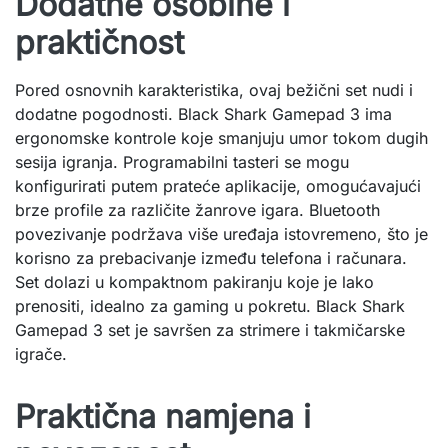
Dodatne osobine i
praktičnost
Pored osnovnih karakteristika, ovaj bežični set nudi i
dodatne pogodnosti. Black Shark Gamepad 3 ima
ergonomske kontrole koje smanjuju umor tokom dugih
sesija igranja. Programabilni tasteri se mogu
konfigurirati putem prateće aplikacije, omogućavajući
brze profile za različite žanrove igara. Bluetooth
povezivanje podržava više uređaja istovremeno, što je
korisno za prebacivanje između telefona i računara.
Set dolazi u kompaktnom pakiranju koje je lako
prenositi, idealno za gaming u pokretu. Black Shark
Gamepad 3 set je savršen za strimere i takmičarske
igrače.
Praktična namjena i