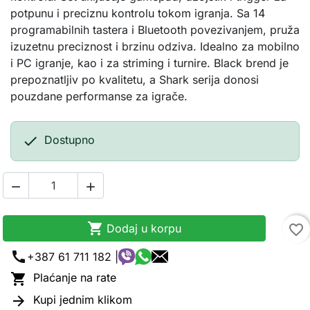
potpunu i preciznu kontrolu tokom igranja. Sa 14
programabilnih tastera i Bluetooth povezivanjem, pruža
izuzetnu preciznost i brzinu odziva. Idealno za mobilno
i PC igranje, kao i za striming i turnire. Black brend je
prepoznatljiv po kvalitetu, a Shark serija donosi
pouzdane performanse za igrače.

Dostupno



Dodaj u korpu
favorite_border
call
+387 61 711 182 |

Plaćanje na rate

Kupi jednim klikom