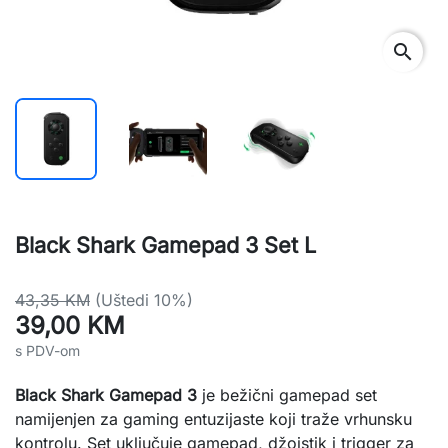
search
Black Shark Gamepad 3 Set L
43,35 KM
(Uštedi 10%)
39,00 KM
s PDV-om
Black Shark Gamepad 3
je bežični gamepad set
namijenjen za gaming entuzijaste koji traže vrhunsku
kontrolu. Set uključuje gamepad, džojstik i trigger za