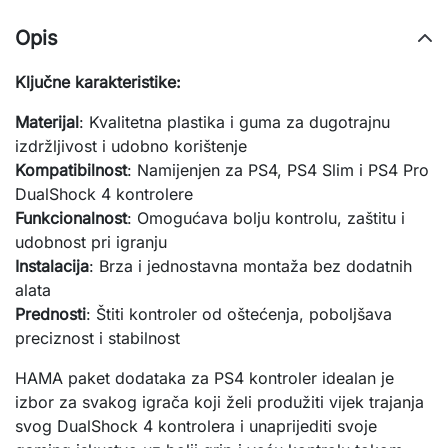
Opis
Ključne karakteristike:
Materijal
: Kvalitetna plastika i guma za dugotrajnu
izdržljivost i udobno korištenje
Kompatibilnost
: Namijenjen za PS4, PS4 Slim i PS4 Pro
DualShock 4 kontrolere
Funkcionalnost
: Omogućava bolju kontrolu, zaštitu i
udobnost pri igranju
Instalacija
: Brza i jednostavna montaža bez dodatnih
alata
Prednosti
: Štiti kontroler od oštećenja, poboljšava
preciznost i stabilnost
HAMA paket dodataka za PS4 kontroler idealan je
izbor za svakog igrača koji želi produžiti vijek trajanja
svog DualShock 4 kontrolera i unaprijediti svoje