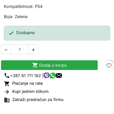
Kompatibilnost: PS4
Boja: Zelena

Dostupno



Dodaj u korpu
favorite_border
call
+387 61 711 182 |

Plaćanje na rate

Kupi jednim klikom

Zatraži predračun za firmu