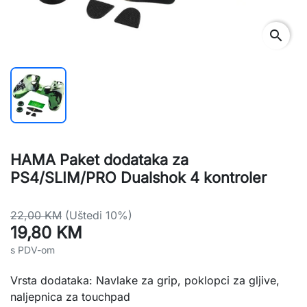
search
HAMA Paket dodataka za
PS4/SLIM/PRO Dualshok 4 kontroler
22,00 KM
(Uštedi 10%)
19,80 KM
s PDV-om
Vrsta dodataka: 
Navlake za grip, p
oklopci za gljive, 
naljepnica za touchpad