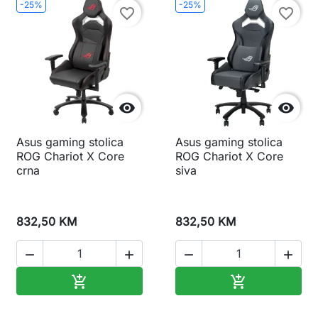
-25%
-25%
favorite_border
favorite_border


Asus gaming stolica
Asus gaming stolica
ROG Chariot X Core
ROG Chariot X Core
crna
siva
832,50 KM
832,50 KM




Dodaj u korpu
Dodaj u korp

