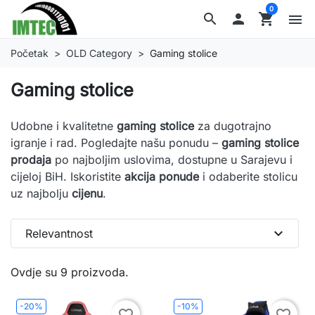
0
search

shopping_cart
menu
Početak
OLD Category
Gaming stolice
Gaming stolice
Udobne i kvalitetne
gaming stolice
za dugotrajno
igranje i rad. Pogledajte našu ponudu –
gaming stolice
prodaja
po najboljim uslovima, dostupne u Sarajevu i
cijeloj BiH. Iskoristite
akcija ponude
i odaberite stolicu
uz najbolju
cijenu
.
expand_more
Relevantnost
Ovdje su 9 proizvoda.
-20%
-10%