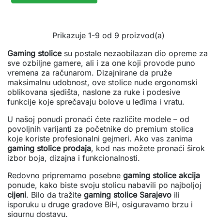
Prikazuje 1-9 od 9 proizvod(a)
Gaming stolice
su postale nezaobilazan dio opreme za
sve ozbiljne gamere, ali i za one koji provode puno
vremena za računarom. Dizajnirane da pruže
maksimalnu udobnost, ove stolice nude ergonomski
oblikovana sjedišta, naslone za ruke i podesive
funkcije koje sprečavaju bolove u leđima i vratu.
U našoj ponudi pronaći ćete različite modele – od
povoljnih varijanti za početnike do premium stolica
koje koriste profesionalni gejmeri. Ako vas zanima
gaming stolice prodaja
, kod nas možete pronaći širok
izbor boja, dizajna i funkcionalnosti.
Redovno pripremamo posebne
gaming stolice akcija
ponude, kako biste svoju stolicu nabavili po najboljoj
cijeni
. Bilo da tražite
gaming stolice Sarajevo
ili
isporuku u druge gradove BiH, osiguravamo brzu i
sigurnu dostavu.