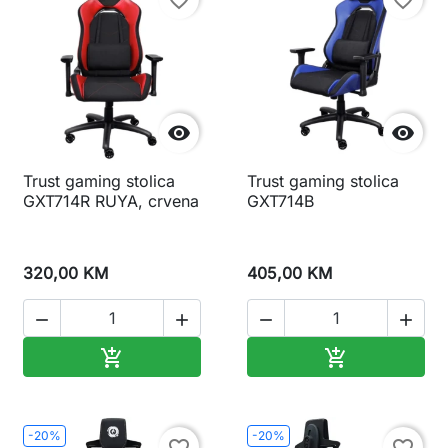
favorite_border
favorite_border


Trust gaming stolica
Trust gaming stolica
GXT714R RUYA, crvena
GXT714B
320,00 KM
405,00 KM




Dodaj u korpu
Dodaj u korp


-20%
-20%
favorite_border
favorite_border