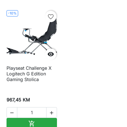
-10%
favorite_border

Playseat Challenge X
Logitech G Edition
Gaming Stolica
967,45 KM


Dodaj u korpu
