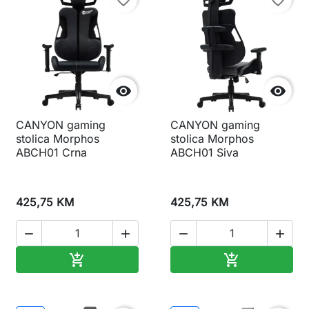


CANYON gaming
CANYON gaming
stolica Morphos
stolica Morphos
ABCH01 Crna
ABCH01 Siva
425,75 KM
425,75 KM




Dodaj u korpu
Dodaj u korp

