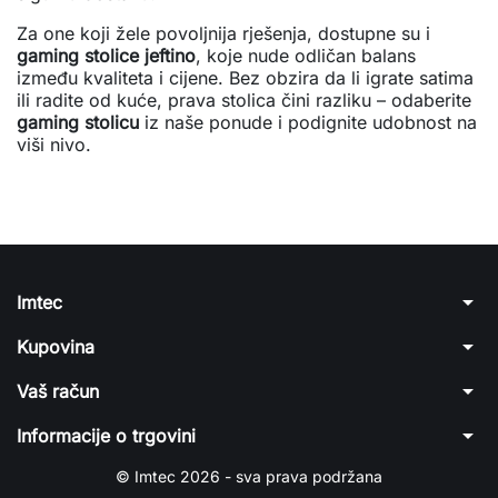
Za one koji žele povoljnija rješenja, dostupne su i
gaming stolice jeftino
, koje nude odličan balans
između kvaliteta i cijene. Bez obzira da li igrate satima
ili radite od kuće, prava stolica čini razliku – odaberite
gaming stolicu
iz naše ponude i podignite udobnost na
viši nivo.
arrow_drop_down
Imtec
arrow_drop_down
Kupovina
arrow_drop_down
Vaš račun
arrow_drop_down
Informacije o trgovini
© Imtec 2026 - sva prava podržana