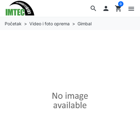
0
search

shopping_cart
menu
Početak
Video i foto oprema
Gimbal