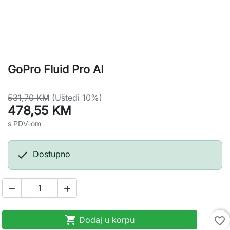
GoPro Fluid Pro AI
531,70 KM
(Uštedi 10%)
478,55 KM
s PDV-om

Dostupno



Dodaj u korpu
favorite_border