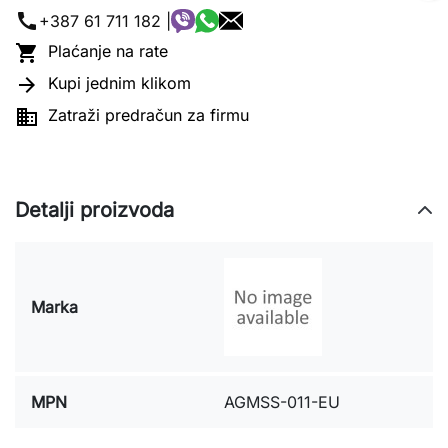
call
+387 61 711 182 |

Plaćanje na rate

Kupi jednim klikom

Zatraži predračun za firmu
Detalji proizvoda
Marka
MPN
AGMSS-011-EU