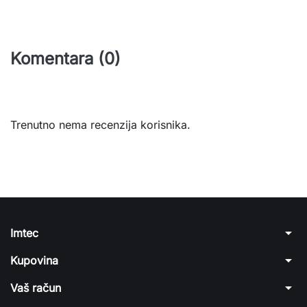
Komentara (0)
Trenutno nema recenzija korisnika.
arrow_drop_down
Imtec
arrow_drop_down
Kupovina
arrow_drop_down
Vaš račun