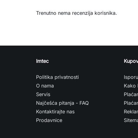
Trenutno nema recenzija korisnika.
Imtec
Kupov
Politika privatnosti
Ispor
O nama
Kako 
Servis
Plaća
Najčešća pitanja - FAQ
Plaćan
Kontaktirajte nas
Rekla
Prodavnice
Sitem