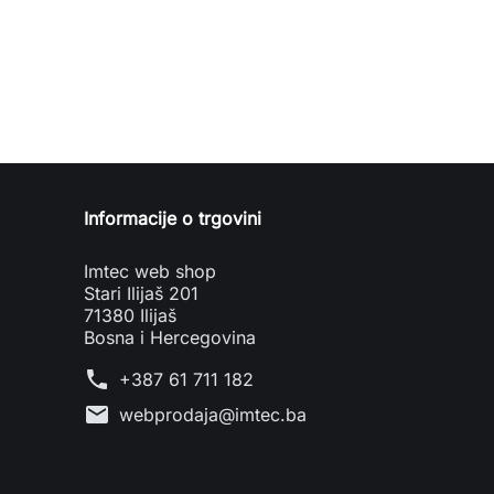
Informacije o trgovini
Imtec web shop
Stari Ilijaš 201
71380 Ilijaš
Bosna i Hercegovina
phone
+387 61 711 182
mail
webprodaja@imtec.ba