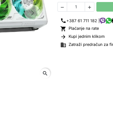


Next
call
+387 61 711 182 |

Plaćanje na rate

Kupi jednim klikom

Zatraži predračun za f
search