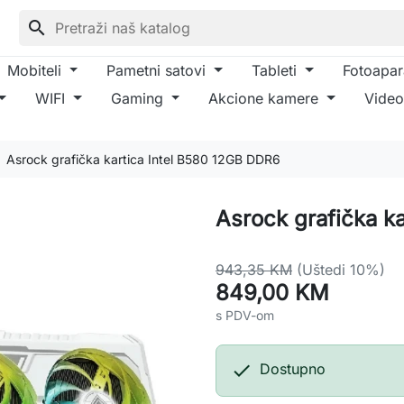
search
Mobiteli
Pametni satovi
Tableti
Fotoapar
WIFI
Gaming
Akcione kamere
Video
Asrock grafička kartica Intel B580 12GB DDR6
Asrock grafička k
943,35 KM
(Uštedi 10%)
849,00 KM
s PDV-om

Dostupno