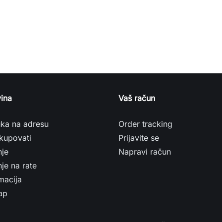
ina
Vaš račun
uka na adresu
Order tracking
kupovati
Prijavite se
nje
Napravi račun
je na rate
macija
ap