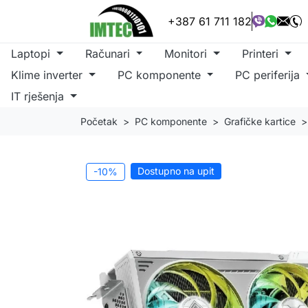
+387 61 711 182
Laptopi
Računari
Monitori
Printeri
Klime inverter
PC komponente
PC periferija
IT rješenja
Početak
PC komponente
Grafičke kartice
Dostupno na upit
-10%