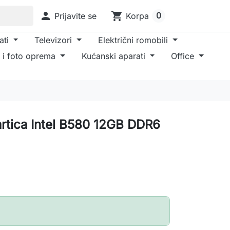

shopping_cart
0
Prijavite se
Korpa
ati
Televizori
Električni romobili
 i foto oprema
Kućanski aparati
Office
artica Intel B580 12GB DDR6