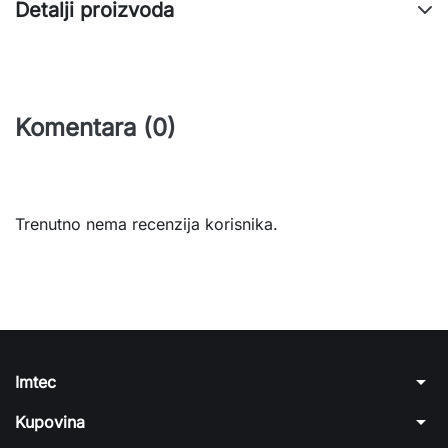
Detalji proizvoda
Komentara (0)
Trenutno nema recenzija korisnika.
arrow_drop_down
Imtec
arrow_drop_down
Kupovina