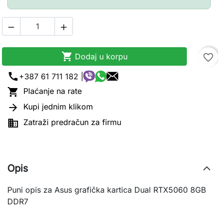



Dodaj u korpu
favorite_border
call
+387 61 711 182 |

Plaćanje na rate

Kupi jednim klikom

Zatraži predračun za firmu
Opis
Puni opis za Asus grafička kartica Dual RTX5060 8GB
DDR7