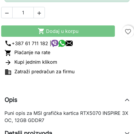



Dodaj u korpu
favorite_border
call
+387 61 711 182 |

Plaćanje na rate

Kupi jednim klikom

Zatraži predračun za firmu
Opis
Puni opis za MSI grafička kartica RTX5070 INSPIRE 3X
OC, 12GB GDDR7
Detalji proizvoda