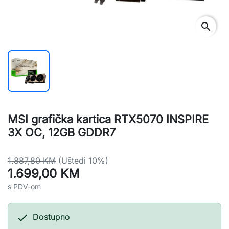
search
MSI grafička kartica RTX5070 INSPIRE
3X OC, 12GB GDDR7
1.887,80 KM
(Uštedi 10%)
1.699,00 KM
s PDV-om

Dostupno