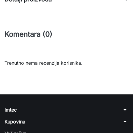
Komentara (0)
Trenutno nema recenzija korisnika.
arrow_drop_down
Imtec
arrow_drop_down
Kupovina