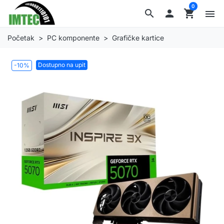
0
search

shopping_cart
menu
Početak
PC komponente
Grafičke kartice
Dostupno na upit
-10%