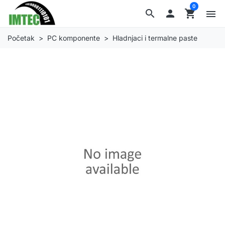
0
search

shopping_cart
menu
Početak
PC komponente
Hladnjaci i termalne paste