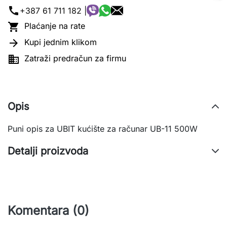
call
+387 61 711 182 |

Plaćanje na rate

Kupi jednim klikom

Zatraži predračun za firmu
Opis
Puni opis za UBIT kućište za računar UB-11 500W
Detalji proizvoda
Komentara (0)