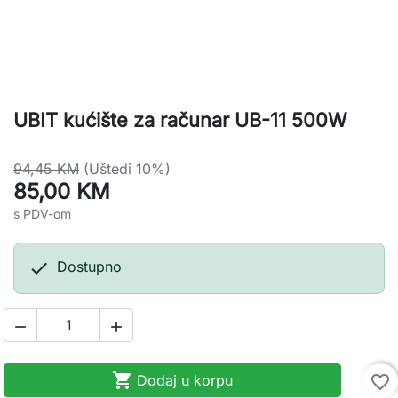
UBIT kućište za računar UB-11 500W
94,45 KM
(Uštedi 10%)
85,00 KM
s PDV-om

Dostupno



Dodaj u korpu
favorite_border