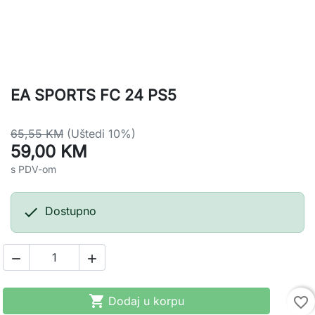
EA SPORTS FC 24 PS5
65,55 KM
(Uštedi 10%)
59,00 KM
s PDV-om

Dostupno



Dodaj u korpu
favorite_border