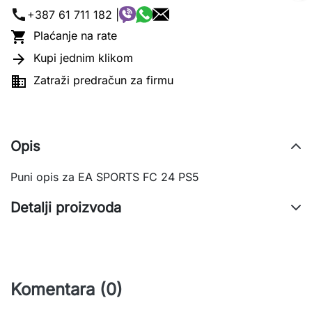
call
+387 61 711 182 |

Plaćanje na rate

Kupi jednim klikom

Zatraži predračun za firmu
Opis
Puni opis za EA SPORTS FC 24 PS5
Detalji proizvoda
Komentara (0)