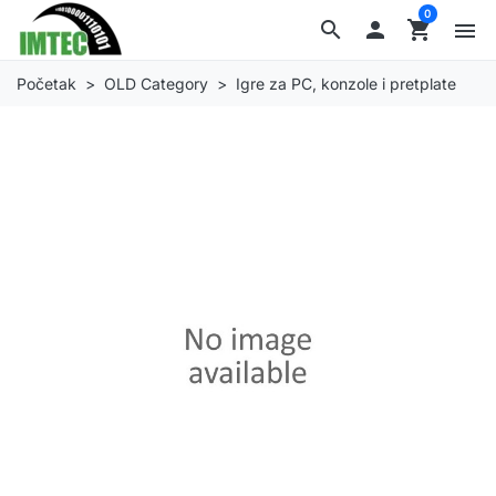
0
search

shopping_cart
menu
Početak
OLD Category
Igre za PC, konzole i pretplate