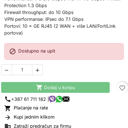
Protection 1.3 Gbps
Firewall throughput: do 10 Gbps
VPN performanse: IPsec do 7.1 Gbps
Portovi: 10 × GE RJ45 (2 WAN + više LAN/FortiLink
portova)

Dostupno na upit



Dodaj u korpu
favorite_border
call
+387 61 711 182 |

Plaćanje na rate

Kupi jednim klikom

Zatraži predračun za firmu