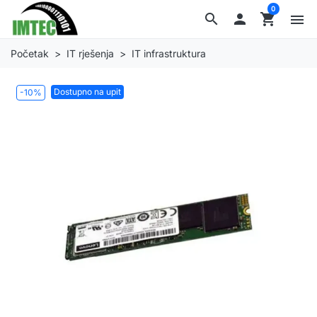
0
search

shopping_cart
menu
Početak
IT rješenja
IT infrastruktura
Dostupno na upit
-10%