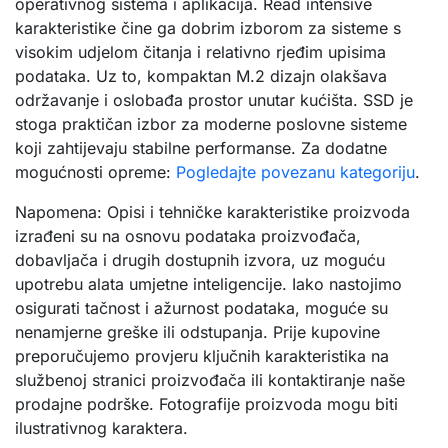
operativnog sistema i aplikacija. Read intensive
karakteristike čine ga dobrim izborom za sisteme s
visokim udjelom čitanja i relativno rjeđim upisima
podataka. Uz to, kompaktan M.2 dizajn olakšava
održavanje i oslobađa prostor unutar kućišta. SSD je
stoga praktičan izbor za moderne poslovne sisteme
koji zahtijevaju stabilne performanse. Za dodatne
mogućnosti opreme:
Pogledajte povezanu kategoriju
.
Napomena: Opisi i tehničke karakteristike proizvoda
izrađeni su na osnovu podataka proizvođača,
dobavljača i drugih dostupnih izvora, uz moguću
upotrebu alata umjetne inteligencije. Iako nastojimo
osigurati tačnost i ažurnost podataka, moguće su
nenamjerne greške ili odstupanja. Prije kupovine
preporučujemo provjeru ključnih karakteristika na
službenoj stranici proizvođača ili kontaktiranje naše
prodajne podrške. Fotografije proizvoda mogu biti
ilustrativnog karaktera.