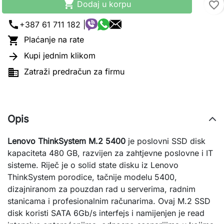

Dodaj u korpu
favorite_border
call
+387 61 711 182 |

Plaćanje na rate

Kupi jednim klikom

Zatraži predračun za firmu
Opis
Lenovo ThinkSystem M.2 5400
je poslovni SSD disk
kapaciteta 480 GB, razvijen za zahtjevne poslovne i IT
sisteme. Riječ je o solid state disku iz Lenovo
ThinkSystem porodice, tačnije modelu 5400,
dizajniranom za pouzdan rad u serverima, radnim
stanicama i profesionalnim računarima. Ovaj M.2 SSD
disk koristi SATA 6Gb/s interfejs i namijenjen je read