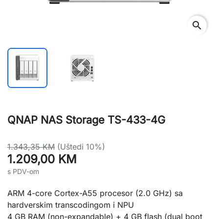
search
QNAP NAS Storage TS-433-4G
1.343,35 KM
(Uštedi 10%)
1.209,00 KM
s PDV-om
ARM 4-core Cortex-A55 procesor (2.0 GHz) sa
hardverskim transcodingom i NPU
4 GB RAM (non-expandable) + 4 GB flash (dual boot