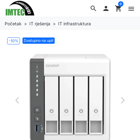
0
search

shopping_cart
menu
Početak
IT rješenja
IT infrastruktura
Dostupno na upit
-10%
Previous
Next