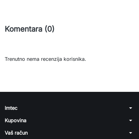
Komentara (0)
Trenutno nema recenzija korisnika.
arrow_drop_down
Imtec
arrow_drop_down
Kupovina
arrow_drop_down
Vaš račun