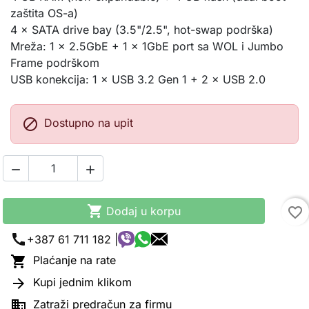
zaštita OS-a)
4 × SATA drive bay (3.5"/2.5", hot-swap podrška)
Mreža: 1 × 2.5GbE + 1 × 1GbE port sa WOL i Jumbo
Frame podrškom
USB konekcija: 1 × USB 3.2 Gen 1 + 2 × USB 2.0

Dostupno na upit



Dodaj u korpu
favorite_border
call
+387 61 711 182 |

Plaćanje na rate

Kupi jednim klikom

Zatraži predračun za firmu