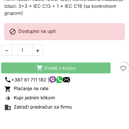
Izlazi: 3+3 × IEC C13 + 1 × IEC C19 (sa kontrolnom
grupom)

Dostupno na upit



Dodaj u korpu
favorite_border
call
+387 61 711 182 |

Plaćanje na rate

Kupi jednim klikom

Zatraži predračun za firmu