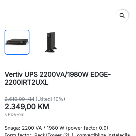
search
Vertiv UPS 2200VA/1980W EDGE-
2200IRT2UXL
2.610,00 KM
(Uštedi 10%)
2.349,00 KM
s PDV-om
Snaga: 2200 VA / 1980 W (power factor 0.9)
Form factor: Rack/Tower (2U), konvertibilna instalacija