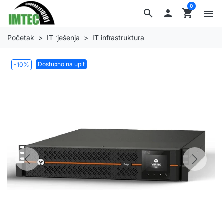
0
search

shopping_cart
menu
Početak
IT rješenja
IT infrastruktura
Dostupno na upit
-10%
Previous
Next