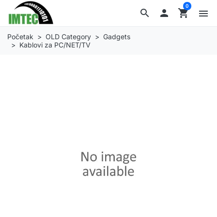
0
search

shopping_cart
menu
Početak
OLD Category
Gadgets
Kablovi za PC/NET/TV