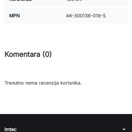
MPN
AK-300136-018-S
Komentara (0)
Trenutno nema recenzija korisnika.
arrow_drop_down
Imtec