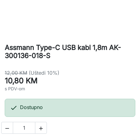
Assmann Type-C USB kabl 1,8m AK-
300136-018-S
12,00 KM
(Uštedi 10%)
10,80 KM
s PDV-om

Dostupno

