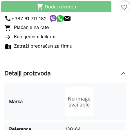

Dodaj u korpu
favorite_border
call
+387 61 711 182 |

Plaćanje na rate

Kupi jednim klikom

Zatraži predračun za firmu
Detalji proizvoda
Marka
Referenca
130164