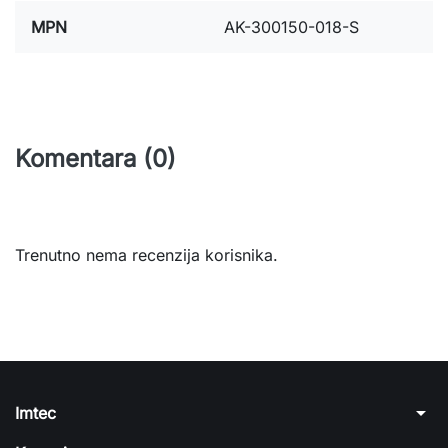
MPN
AK-300150-018-S
Komentara (0)
Trenutno nema recenzija korisnika.
arrow_drop_down
Imtec