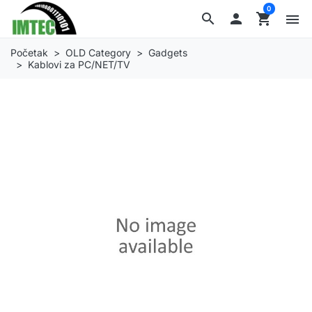
0
search

shopping_cart
menu
Početak
OLD Category
Gadgets
Kablovi za PC/NET/TV