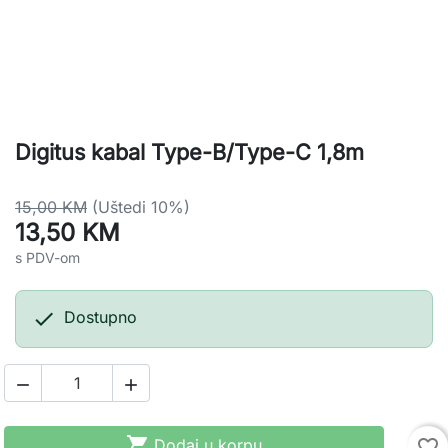
Digitus kabal Type-B/Type-C 1,8m
15,00 KM
(Uštedi 10%)
13,50 KM
s PDV-om

Dostupno



Dodaj u korpu
favorite_border