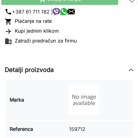
call
+387 61 711 182 |

Plaćanje na rate

Kupi jednim klikom

Zatraži predračun za firmu
Detalji proizvoda
Marka
Referenca
159712