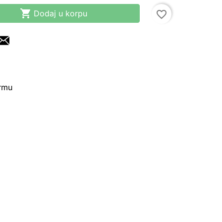

Dodaj u korpu
favorite_border
irmu