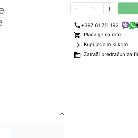


call
+387 61 711 182 |

Plaćanje na rate

Kupi jednim klikom

Zatraži predračun za f