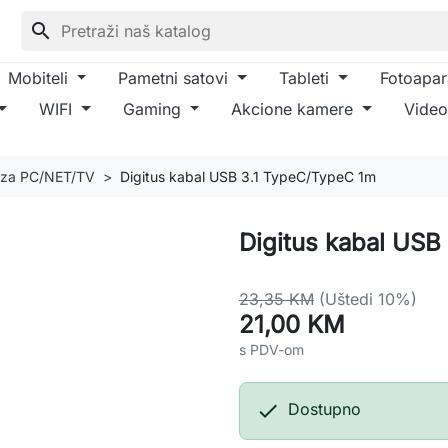
search
Mobiteli
Pametni satovi
Tableti
Fotoapar
WIFI
Gaming
Akcione kamere
Video
 za PC/NET/TV
Digitus kabal USB 3.1 TypeC/TypeC 1m
Digitus kabal USB
23,35 KM
(Uštedi 10%)
21,00 KM
s PDV-om

Dostupno