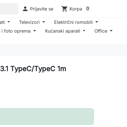

shopping_cart
0
Prijavite se
Korpa
ati
Televizori
Električni romobili
 i foto oprema
Kućanski aparati
Office
 3.1 TypeC/TypeC 1m